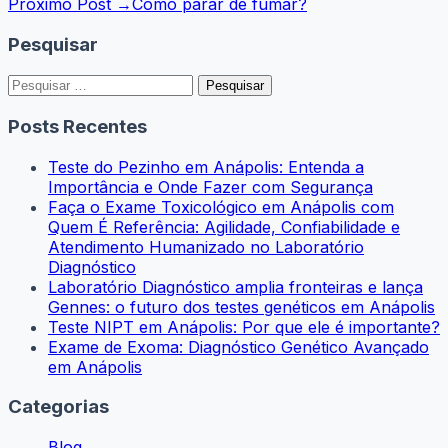
Próximo Post →
Como parar de fumar?
de
Post
Pesquisar
Pesquisar
por:
Posts Recentes
Teste do Pezinho em Anápolis: Entenda a
Importância e Onde Fazer com Segurança
Faça o Exame Toxicológico em Anápolis com
Quem É Referência: Agilidade, Confiabilidade e
Atendimento Humanizado no Laboratório
Diagnóstico
Laboratório Diagnóstico amplia fronteiras e lança
Gennes: o futuro dos testes genéticos em Anápolis
Teste NIPT em Anápolis: Por que ele é importante?
Exame de Exoma: Diagnóstico Genético Avançado
em Anápolis
Categorias
Blog