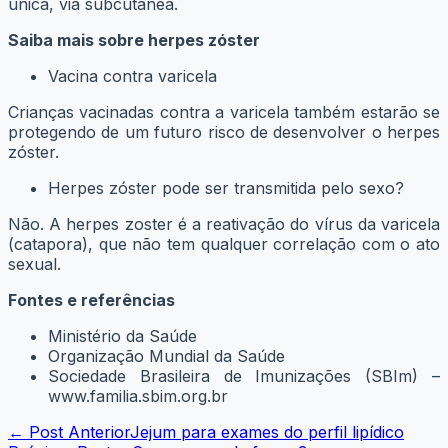
única, via subcutânea.
Saiba mais sobre herpes zóster
Vacina contra varicela
Crianças vacinadas contra a varicela também estarão se
protegendo de um futuro risco de desenvolver o herpes
zóster.
Herpes zóster pode ser transmitida pelo sexo?
Não. A herpes zoster é a reativação do vírus da varicela
(catapora), que não tem qualquer correlação com o ato
sexual.
Fontes e referências
Ministério da Saúde
Organização Mundial da Saúde
Sociedade Brasileira de Imunizações (SBIm) –
www.familia.sbim.org.br
Navegação
← Post Anterior
Jejum para exames do perfil lipídico